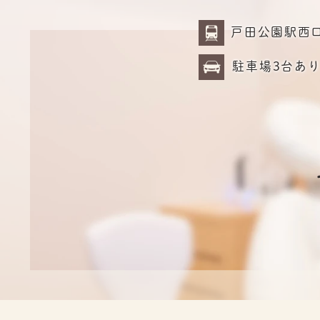
戸田公園駅西
駐車場3台あ