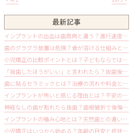
最新記事
インプラントの出血は歯周病と違う？進行速度と症状の特徴を解説
歯のグラグラ放置は危険？骨が溶ける仕組みと抜歯を避ける受診目安
小児矯正の比較ポイントとは？子どもならではの見極め方を解説
「抜歯したほうがいい」と言われたら？抜歯後の治療計画を立てる前に知っておくべき3つのこと
歯に貼るセラミックとは？治療の流れや料金と長持ちさせるコツ
インプラントが怖いと感じる理由とは？不安の正体と向き合い方を解説
神経なしの歯が割れたら抜歯？歯根破折で後悔しない3つの選択肢
インプラントの噛み心地とは？天然歯との違いと慣れるまでの経過を解説
小児矯正はいつから始める？年齢の目安と症状別の適切なタイミング