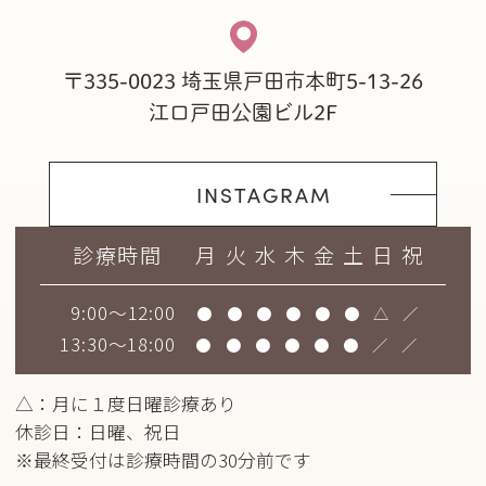
〒335-0023
埼玉県戸田市本町5-13-26
江口戸田公園ビル2F
INSTAGRAM
診療時間
月
火
水
木
金
土
日
祝
9:00～12:00
●
●
●
●
●
●
△
／
13:30～18:00
●
●
●
●
●
●
／
／
△：月に１度日曜診療あり
休診日：日曜、祝日
※最終受付は診療時間の30分前です