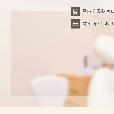
戸田公園駅西
駐車場3台あ