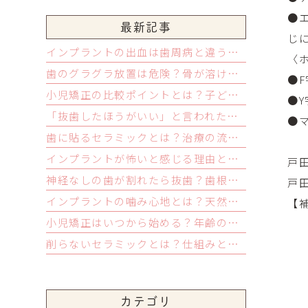
●
最新記事
じ
インプラントの出血は歯周病と違う？進行速度と症状の特徴を解説
〈
歯のグラグラ放置は危険？骨が溶ける仕組みと抜歯を避ける受診目安
●
F
小児矯正の比較ポイントとは？子どもならではの見極め方を解説
●
Y
「抜歯したほうがいい」と言われたら？抜歯後の治療計画を立てる前に知っておくべき3つのこと
●
歯に貼るセラミックとは？治療の流れや料金と長持ちさせるコツ
インプラントが怖いと感じる理由とは？不安の正体と向き合い方を解説
戸
神経なしの歯が割れたら抜歯？歯根破折で後悔しない3つの選択肢
戸
インプラントの噛み心地とは？天然歯との違いと慣れるまでの経過を解説
【
小児矯正はいつから始める？年齢の目安と症状別の適切なタイミング
削らないセラミックとは？仕組みと料金や後悔しないための注意点
カテゴリ