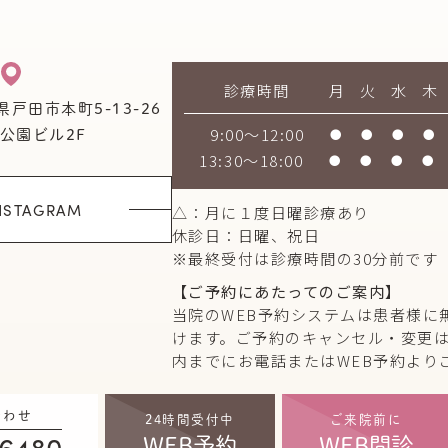
診療時間
月
火
水
木
県戸田市本町5-13-26
9:00～12:00
●
●
●
●
公園ビル2F
13:30～18:00
●
●
●
●
NSTAGRAM
△：月に１度日曜診療あり
休診日：日曜、祝日
※最終受付は診療時間の30分前です
【ご予約にあたってのご案内】
当院のWEB予約システムは患者様に
けます。ご予約のキャンセル・変更は
内までにお電話またはWEB予約より
合わせ
24時間受付中
ご来院前に
-6480
WEB予約
WEB問診