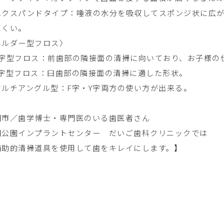
エクスパンドタイプ：唾液の水分を吸収してスポンジ状に広
にくい。
ホルダー型フロス〉
字型フロス：前歯部の隣接面の清掃に向いており、お子様の
字型フロス：臼歯部の隣接面の清掃に適した形状。
マルチアングル型：
F
字・
Y
字両方の使い方が出来る。
田市／歯学博士・専門医のいる歯医者さん
田公園インプラントセンター だいご歯科クリニックでは
補助的清掃道具を使用して歯をキレイにします。】