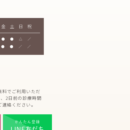
金
土
日
祝
●
●
△
／
●
●
／
／
無料でご利用いただ
、2日前の診療時間
ご連絡ください。
かんたん登録
LINE友だち