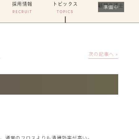
採用情報
トピックス
顧問弁護士
RECRUIT
TOPICS
│
次の記事へ »
。
め、通常のフロスよりも清掃効率が高い。