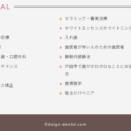
AL
セラミック・審美治療
ホワイトエッセンス
ホワイトニン
の診療
入れ歯
療
歯医者が怖い人のための歯医者
抜歯・口腔外科
静脈内鎮静法
ンテナンス
戸田市で歯がボロボロなことにお
方
歯根破折
ース矯正
貼るだけベニア
©daigo-dental.com