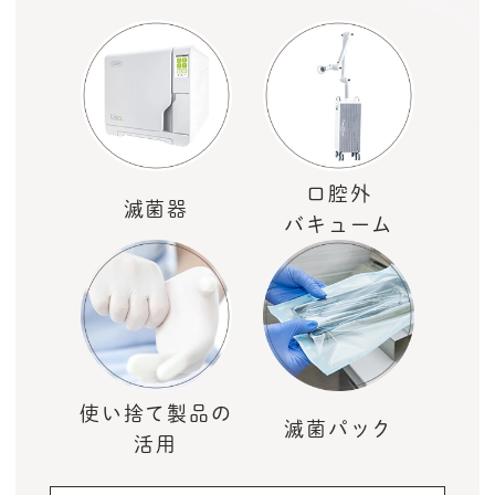
口腔外
滅菌器
バキューム
使い捨て製品の
滅菌パック
活用