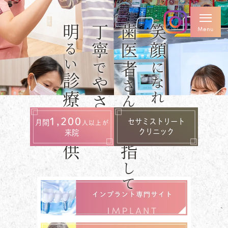
明
安心
丁寧
確
歯医者
専門医
笑顔
日本口腔
国際口腔
日本矯正
るい
インプラント
インプラント
歯科学会
で
になれる
学会専門医
学会認定医
認定医
診療
やさ
技術
さんを
診療
歯科医師
支
を
臨床研修
歯学博士
しく
1,200
セサミストリート
月間
人以上が
指導医
目指
提供
クリニック
来院
して