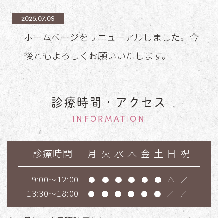
2025.07.09
ホームページをリニューアルしました。今
後ともよろしくお願いいたします。
診療時間・アクセス
INFORMATION
診療時間
月
火
水
木
金
土
日
祝
9:00～12:00
●
●
●
●
●
●
△
／
13:30～18:00
●
●
●
●
●
●
／
／