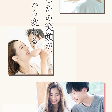
ここから
の
変
笑顔
わる。
が、