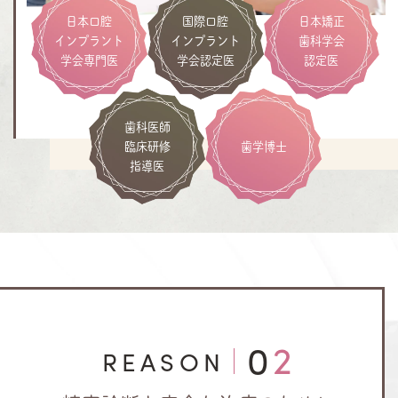
日本口腔
国際口腔
日本矯正
インプラント
インプラント
歯科学会
学会専門医
学会認定医
認定医
歯科医師
臨床研修
歯学博士
指導医
02
REASON