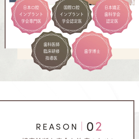
日本口腔
国際口腔
日本矯正
インプラント
インプラント
歯科学会
学会専門医
学会認定医
認定医
歯科医師
臨床研修
歯学博士
指導医
02
REASON