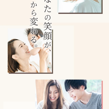
ここから
の
変
笑顔
わる。
が、