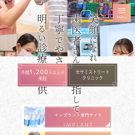
明
安心
丁寧
確
歯医者
専門医
笑顔
日本口腔
国際口腔
日本矯正
るい
インプラント
インプラント
歯科学会
で
になれる
学会専門医
学会認定医
認定医
診療
やさ
技術
さんを
診療
歯科医師
支
を
臨床研修
歯学博士
しく
1,200
セサミストリート
月間
人以上が
指導医
目指
提供
クリニック
来院
して