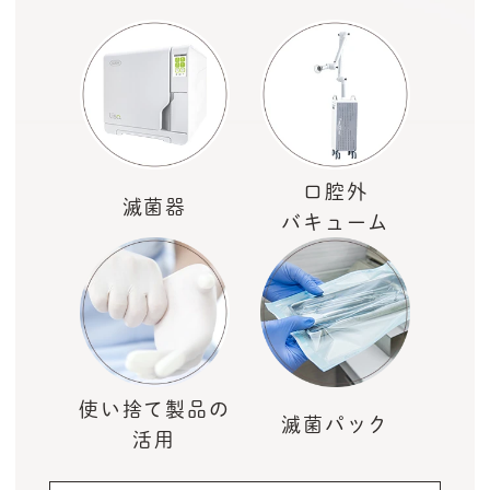
口腔外
滅菌器
バキューム
使い捨て製品の
滅菌パック
活用