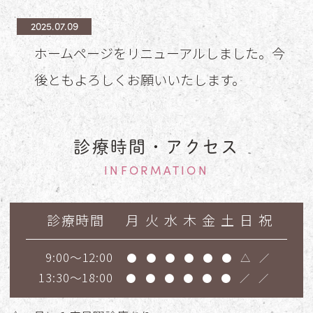
2025.07.09
ホームページをリニューアルしました。今
後ともよろしくお願いいたします。
診療時間・アクセス
INFORMATION
診療時間
月
火
水
木
金
土
日
祝
9:00～12:00
●
●
●
●
●
●
△
／
13:30～18:00
●
●
●
●
●
●
／
／