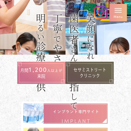
明
安心
丁寧
確
歯医者
専門医
笑顔
日本口腔
国際口腔
日本矯正
るい
インプラント
インプラント
歯科学会
で
になれる
学会専門医
学会認定医
認定医
診療
やさ
技術
さんを
診療
歯科医師
支
を
臨床研修
歯学博士
しく
1,200
セサミストリート
月間
人以上が
指導医
目指
提供
クリニック
来院
して