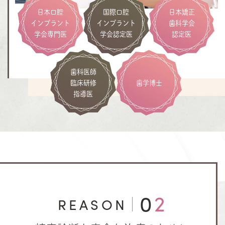
日本口腔
国際口腔
日本矯正
インプラント
インプラント
歯科学会
学会専門医
学会認定医
認定医
歯科医師
臨床研修
歯学博士
指導医
02
REASON