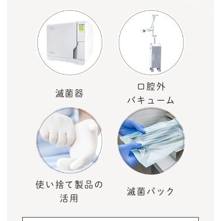
口腔外
滅菌器
バキューム
使い捨て製品の
滅菌パック
活用