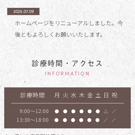
2025.07.09
ホームページをリニューアルしました。今
後ともよろしくお願いいたします。
診療時間・アクセス
INFORMATION
診療時間
月
火
水
木
金
土
日
祝
9:00～12:00
●
●
●
●
●
●
△
／
13:30～18:00
●
●
●
●
●
●
／
／