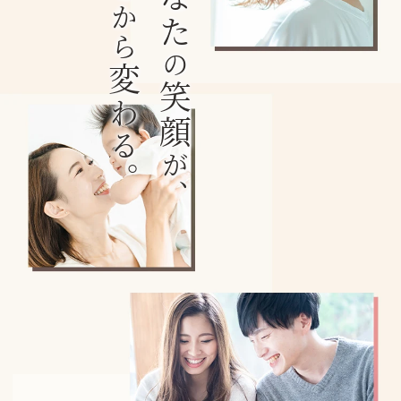
ここから
の
変
笑顔
わる。
が、